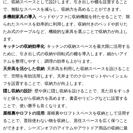
に、収納スペースとして設計します。引き出しや棚を設置すること
で、無駄なスペースを減らし、収納力を高めることができます。
多機能家具の導入
: ベッドやソファに収納機能を持たせることで、限
られたスペースを効率的に利用します。収納付きのベッドや折りた
たみ式のテーブルなど、機能的な家具を選ぶことで収納力が向上し
ます。
キッチンの収納効率化
: キッチンの収納スペースを最大限に活用する
ために、引き出し式の収納や回転式の棚を導入します。細かいアイ
テムを整理しやすく、調理の効率も上がります。
天井高を活かした収納
: 天井高を利用した収納スペースを設けること
で、空間を有効活用します。天井までのクローゼットやハイシェル
フを設置することで、収納力が向上します。
隠し収納の設計
: 壁や床に隠し収納を設けることで、見た目をすっき
りと保ちながら収納力を高めます。書斎やリビングなどに設置する
ことで、使い勝手も良くなります。
屋根裏やロフトの活用
: 屋根裏やロフトスペースを収納として活用す
ることで、普段使わない物を収納し、居住スペースを広く保つこと
ができます。シーズンオフのアイテムやアウトドア用品の収納に最