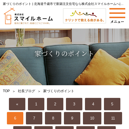
家づくりのポイント | 北海道千歳市で新築注文住宅なら株式会社スマイルホームへ|当社からのお知らせやイベント開催情報をご案内します。
家づくりのポイント
TOP
社長ブログ
家づくりのポイント
«
1
2
3
4
5
6
7
8
9
10
11