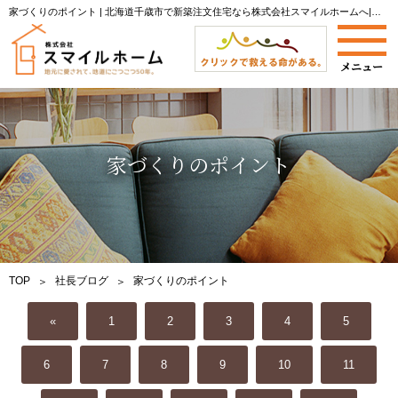
家づくりのポイント | 北海道千歳市で新築注文住宅なら株式会社スマイルホームへ|当社からのお知らせやイベント開催情報をご案内します。
家づくりのポイント
TOP
社長ブログ
家づくりのポイント
«
1
2
3
4
5
6
7
8
9
10
11