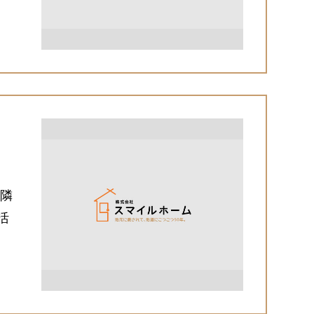
」
近隣
活