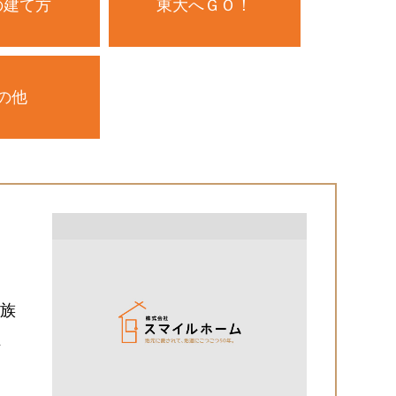
の建て方
東大へＧＯ！
の他
家族
、